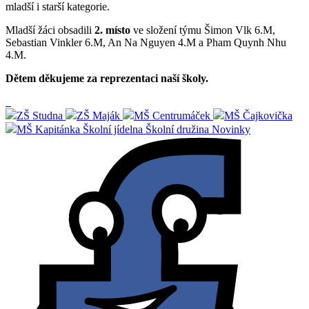
mladší i starší kategorie.
Mladší žáci obsadili
2. místo
ve složení týmu Šimon Vlk 6.M,
Sebastian Vinkler 6.M, An Na Nguyen 4.M a Pham Quynh Nhu
4.M.
Dětem děkujeme za reprezentaci naší školy.
ZŠ Studna
ZŠ Maják
MŠ Centrumáček
MŠ Čajkovička
MŠ Kapitánka
Školní jídelna
Školní družina
Novinky