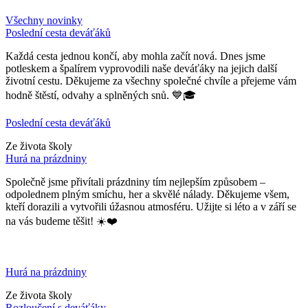
Všechny novinky
Poslední cesta deváťáků
Každá cesta jednou končí, aby mohla začít nová. Dnes jsme
potleskem a špalírem vyprovodili naše deváťáky na jejich další
životní cestu. Děkujeme za všechny společné chvíle a přejeme vám
hodně štěstí, odvahy a splněných snů. 💙🎓
Poslední cesta deváťáků
Ze života školy
Hurá na prázdniny
Společně jsme přivítali prázdniny tím nejlepším způsobem –
odpolednem plným smíchu, her a skvělé nálady. Děkujeme všem,
kteří dorazili a vytvořili úžasnou atmosféru. Užijte si léto a v září se
na vás budeme těšit! ☀️❤️
Hurá na prázdniny
Ze života školy
Rozloučení s deváťáky