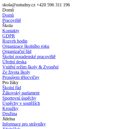
skola@ustudny.cz
+420 596 311 196
Domů
Domů
Pracoviště
Škola
Kontakty
GDPR
Rozvrh hodin
Organizace školního roku
Organizační řád
Školní poradenské pracoviště
Úřední deska
Vnitřní režim školy & Zvonění
Ze života školy
Pronájem tělocvičny
Pro žáky
Školní řád
Žákovský parlament
Sportovní úspěchy
Úspěchy v soutěžích
Kroužky
Družina
Jídelna
Informace pro strávníky