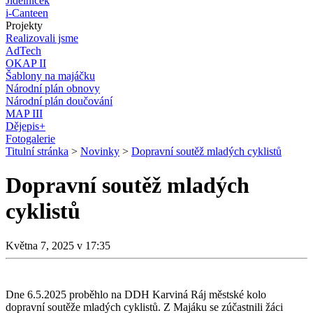
Jídelníček
i-Canteen
Projekty
Realizovali jsme
AdTech
OKAP II
Šablony na majáčku
Národní plán obnovy
Národní plán doučování
MAP III
Dějepis+
Fotogalerie
Titulní stránka
>
Novinky
>
Dopravní soutěž mladých cyklistů
Dopravní soutěž mladých
cyklistů
Května 7, 2025 v 17:35
Dne 6.5.2025 proběhlo na DDH Karviná Ráj městské kolo
dopravní soutěže mladých cyklistů. Z Majáku se zúčastnili žáci