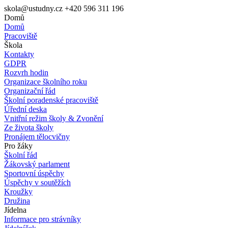
skola@ustudny.cz
+420 596 311 196
Domů
Domů
Pracoviště
Škola
Kontakty
GDPR
Rozvrh hodin
Organizace školního roku
Organizační řád
Školní poradenské pracoviště
Úřední deska
Vnitřní režim školy & Zvonění
Ze života školy
Pronájem tělocvičny
Pro žáky
Školní řád
Žákovský parlament
Sportovní úspěchy
Úspěchy v soutěžích
Kroužky
Družina
Jídelna
Informace pro strávníky