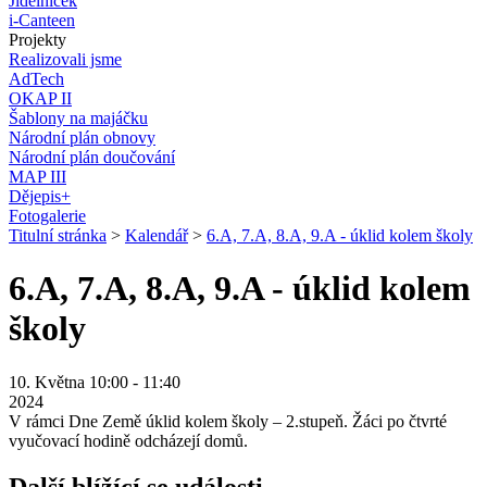
Jídelníček
i-Canteen
Projekty
Realizovali jsme
AdTech
OKAP II
Šablony na majáčku
Národní plán obnovy
Národní plán doučování
MAP III
Dějepis+
Fotogalerie
Titulní stránka
>
Kalendář
>
6.A, 7.A, 8.A, 9.A - úklid kolem školy
6.A, 7.A, 8.A, 9.A - úklid kolem
školy
10. Května 10:00 - 11:40
2024
V rámci Dne Země úklid kolem školy – 2.stupeň. Žáci po čtvrté
vyučovací hodině odcházejí domů.
Další blížící se události