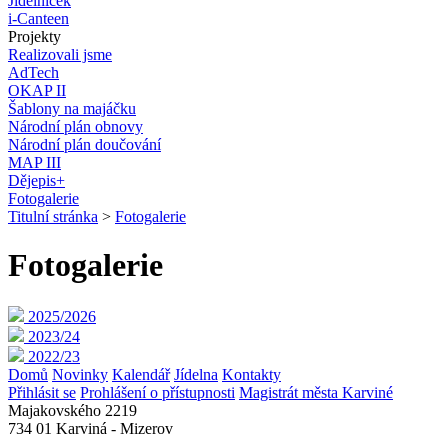
Jídelníček
i-Canteen
Projekty
Realizovali jsme
AdTech
OKAP II
Šablony na majáčku
Národní plán obnovy
Národní plán doučování
MAP III
Dějepis+
Fotogalerie
Titulní stránka
>
Fotogalerie
Fotogalerie
2025/2026
2023/24
2022/23
Domů
Novinky
Kalendář
Jídelna
Kontakty
Přihlásit se
Prohlášení o přístupnosti
Magistrát města Karviné
Majakovského 2219
734 01 Karviná - Mizerov