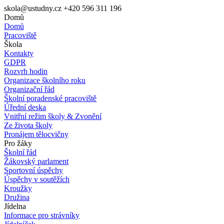
skola@ustudny.cz
+420 596 311 196
Domů
Domů
Pracoviště
Škola
Kontakty
GDPR
Rozvrh hodin
Organizace školního roku
Organizační řád
Školní poradenské pracoviště
Úřední deska
Vnitřní režim školy & Zvonění
Ze života školy
Pronájem tělocvičny
Pro žáky
Školní řád
Žákovský parlament
Sportovní úspěchy
Úspěchy v soutěžích
Kroužky
Družina
Jídelna
Informace pro strávníky