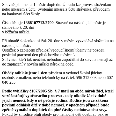
Stravné platíme na 1 měsíc dopředu. Úhradu lze provést složenkou
nebo inkasem z účtu. Svolením inkasa z účtu strávníka, převodem
na bankovní účet školy.
Číslo účtu je
1388107713/2700
. Stravné na následující měsíc je
stahováno k 20. dni
v běžném měsíci.
Při úhradě složenkou si žák 20. dne v měsíci vyzvedává složenku na
následující měsíc.
Ústřižek o zaplacení předloží vedoucí školní jídelny nejpozději
poslední pracovní den předchozího měsíce. \
Strávníci, kteří tak neučiní, nebudou započítáni do stavu a nemají až
do zaplacení v novém měsíci nárok na oběd.
Obědy odhlašujeme 1 den předem
u vedoucí školní jídelny
osobně, e-mailem, nebo telefonicky na č. tel. 596 312 003 nebo 607
040 233.
Podle vyhlášky č107/2005 Sb. § 7 mají na oběd nárok žáci, kteří
se zúčastňují vyučovacího procesu - tedy nikoliv žáci v době
jejich nemoci, kdy o ně pečuje rodina. Rodiče jsou ze zákona
povinni odhlásit dítě v době nemoci, v opačném případě bude
zpětně vymáhán doplatek do plné částky nedotované stravy.
Pokud by si rodiče přáli obědy pro nemocné děti odebírat, pak se