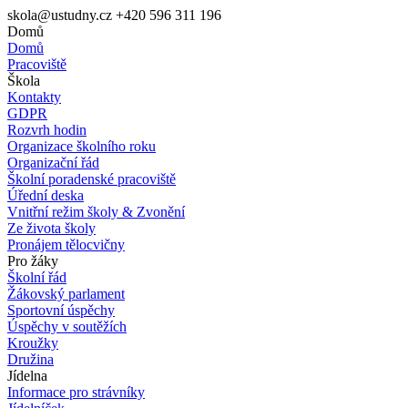
skola@ustudny.cz
+420 596 311 196
Domů
Domů
Pracoviště
Škola
Kontakty
GDPR
Rozvrh hodin
Organizace školního roku
Organizační řád
Školní poradenské pracoviště
Úřední deska
Vnitřní režim školy & Zvonění
Ze života školy
Pronájem tělocvičny
Pro žáky
Školní řád
Žákovský parlament
Sportovní úspěchy
Úspěchy v soutěžích
Kroužky
Družina
Jídelna
Informace pro strávníky