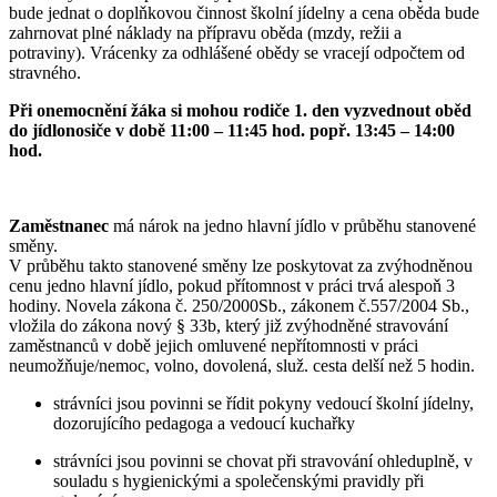
bude jednat o doplňkovou činnost školní jídelny a cena oběda bude
zahrnovat plné náklady na přípravu oběda (mzdy, režii a
potraviny). Vrácenky za odhlášené obědy se vracejí odpočtem od
stravného.
Při onemocnění žáka si mohou rodiče 1. den vyzvednout oběd
do jídlonosiče v době 11:00 – 11:45 hod. popř. 13:45 – 14:00
hod.
Zaměstnanec
má nárok na jedno hlavní jídlo v průběhu stanovené
směny.
V průběhu takto stanovené směny lze poskytovat za zvýhodněnou
cenu jedno hlavní jídlo, pokud přítomnost v práci trvá alespoň 3
hodiny. Novela zákona č. 250/2000Sb., zákonem č.557/2004 Sb.,
vložila do zákona nový § 33b, který již zvýhodněné stravování
zaměstnanců v době jejich omluvené nepřítomnosti v práci
neumožňuje/nemoc, volno, dovolená, služ. cesta delší než 5 hodin.
strávníci jsou povinni se řídit pokyny vedoucí školní jídelny,
dozorujícího pedagoga a vedoucí kuchařky
strávníci jsou povinni se chovat při stravování ohleduplně, v
souladu s hygienickými a společenskými pravidly při