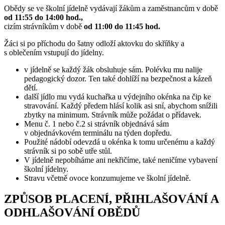
Obědy se ve školní jídelně vydávají žákům a zaměstnancům v době
od 11:55 do 14:00
hod.,
cizím strávníkům v době
od 11:00 do 11:45 hod.
Žáci si po příchodu do šatny odloží aktovku do skříňky a
s oblečením vstupují do jídelny.
v jídelně se každý žák obsluhuje sám. Polévku mu nalije
pedagogický dozor. Ten také dohlíží na bezpečnost a kázeň
dětí.
další jídlo mu vydá kuchařka u výdejního okénka na čip ke
stravování. Každý předem hlásí kolik asi sní, abychom snížili
zbytky na minimum. Strávník může požádat o přídavek.
Menu č. 1 nebo č.2 si strávník objednává sám
v objednávkovém terminálu na týden dopředu.
Použité nádobí odevzdá u okénka k tomu určenému a každý
strávník si po sobě utře stůl.
V jídelně nepobíháme ani nekřičíme, také neničíme vybavení
školní jídelny.
Stravu včetně ovoce konzumujeme ve školní jídelně.
ZPŮSOB PLACENÍ, PŘIHLAŠOVÁNÍ A
ODHLAŠOVÁNÍ OBĚDŮ