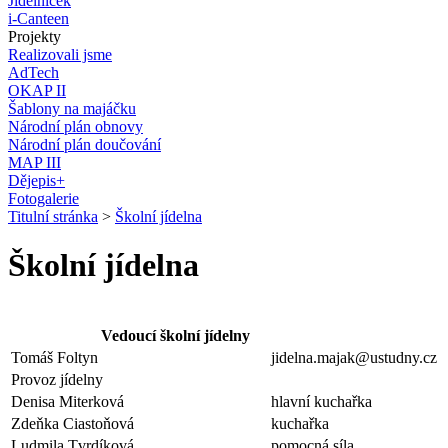
Jídelníček
i-Canteen
Projekty
Realizovali jsme
AdTech
OKAP II
Šablony na majáčku
Národní plán obnovy
Národní plán doučování
MAP III
Dějepis+
Fotogalerie
Titulní stránka
>
Školní jídelna
Školní jídelna
Vedoucí školní jídelny
Tomáš Foltyn
jidelna.majak@ustudny.cz
Provoz jídelny
Denisa Miterková
hlavní kuchařka
Zdeňka Ciastoňová
kuchařka
Ludmila Tvrdíková
pomocná síla