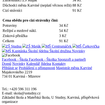
Zaměstnanci ZŠ Maják
34 Kč
Důchodci města Karviné (neplatí věcnou režii)
88 Kč
Cizí strávníci
91 Kč
Cena obědu pro cizí strávníky činí:
Potraviny
34 Kč
Režijní a mzdové nákl.
54 Kč
Zisková přirážka
3 Kč
Celkem
91 Kč
ZŠ Studna
ZŠ Maják
MŠ Centrumáček
MŠ Čajkovička
MŠ Kapitánka
Školní jídelna
Školní družina
Novinky
Facebook - Škola
Facebook - Školka
Sponzoři a partneři
Domů
Novinky
Kalendář
Jídelna
Kontakty
Přihlásit se
Prohlášení o přístupnosti
Magistrát města Karviné
Majakovského 2219
734 01 Karviná - Mizerov
Tel.: +420 596 311 196
E-mail: skola@ustudny.cz
Základní škola a Mateřská škola, U Studny, Karviná, příspěvková
organizace