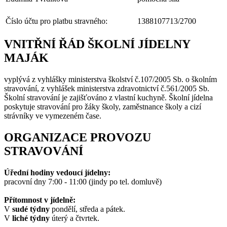
Číslo účtu pro platbu stravného:
1388107713/2700
VNITŘNÍ ŘÁD ŠKOLNÍ JÍDELNY
MAJÁK
vyplývá z vyhlášky ministerstva školství č.107/2005 Sb. o školním
stravování, z vyhlášek ministerstva zdravotnictví č.561/2005 Sb.
Školní stravování je zajišťováno z vlastní kuchyně. Školní jídelna
poskytuje stravování pro žáky školy, zaměstnance školy a cizí
strávníky ve vymezeném čase.
ORGANIZACE PROVOZU
STRAVOVÁNÍ
Úřední hodiny vedoucí jídelny:
pracovní dny 7:00 - 11:00 (jindy po tel. domluvě)
Přítomnost v jídelně:
V
sudé týdny
pondělí, středa a pátek
.
V
liché týdny
úterý a čtvrtek.