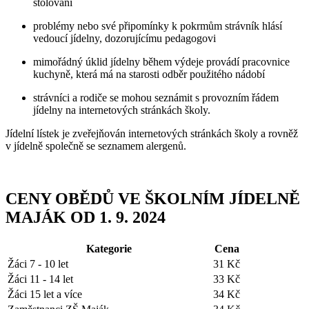
stolování
problémy nebo své připomínky k pokrmům strávník hlásí
vedoucí jídelny, dozorujícímu pedagogovi
mimořádný úklid jídelny během výdeje provádí pracovnice
kuchyně, která má na starosti odběr použitého nádobí
strávníci a rodiče se mohou seznámit s provozním řádem
jídelny na internetových stránkách školy.
Jídelní lístek je zveřejňován internetových stránkách školy a rovněž
v jídelně společně se seznamem alergenů.
CENY OBĚDŮ VE ŠKOLNÍM JÍDELNĚ
MAJÁK OD 1. 9. 2024
Kategorie
Cena
Žáci 7 - 10 let
31 Kč
Žáci 11 - 14 let
33 Kč
Žáci 15 let a více
34 Kč