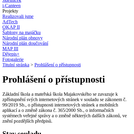
Jídelníček
i-Canteen
Projekty
Realizovali jsme
AdTech
OKAP II
Šablony na majáčku
Národní plán obnovy
Národní plán doučování
MAP III
Dějepis+
Fotogalerie
Titulní stránka
>
Prohlášení o přístupnosti
Prohlášení o přístupnosti
Základní škola a mateřská škola Majakovského se zavazuje k
zpřístupnění svých internetových stránek v souladu se zákonem č.
99/2019 Sb., o přístupnosti internetových stránek a mobilních
aplikací a o změně zákona č. 365/2000 Sb., o informačních
systémech veřejné správy a o změně některých dalších zákonů, ve
znění pozdějších předpisů.
Stav souladu