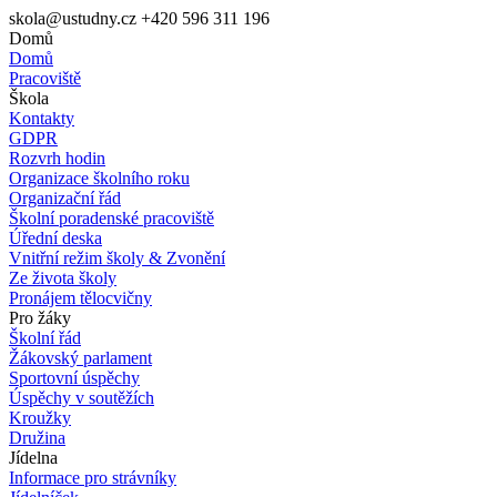
skola@ustudny.cz
+420 596 311 196
Domů
Domů
Pracoviště
Škola
Kontakty
GDPR
Rozvrh hodin
Organizace školního roku
Organizační řád
Školní poradenské pracoviště
Úřední deska
Vnitřní režim školy & Zvonění
Ze života školy
Pronájem tělocvičny
Pro žáky
Školní řád
Žákovský parlament
Sportovní úspěchy
Úspěchy v soutěžích
Kroužky
Družina
Jídelna
Informace pro strávníky