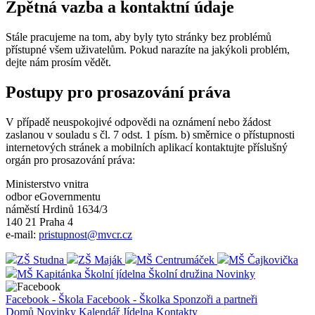
Zpětná vazba a kontaktní údaje
Stále pracujeme na tom, aby byly tyto stránky bez problémů
přístupné všem uživatelům. Pokud narazíte na jakýkoli problém,
dejte nám prosím vědět.
Postupy pro prosazování práva
V případě neuspokojivé odpovědi na oznámení nebo žádost
zaslanou v souladu s čl. 7 odst. 1 písm. b) směrnice o přístupnosti
internetových stránek a mobilních aplikací kontaktujte příslušný
orgán pro prosazování práva:
Ministerstvo vnitra
odbor eGovernmentu
náměstí Hrdinů 1634/3
140 21 Praha 4
e-mail:
pristupnost@mvcr.cz
ZŠ Studna
ZŠ Maják
MŠ Centrumáček
MŠ Čajkovička
MŠ Kapitánka
Školní jídelna
Školní družina
Novinky
Facebook - Škola
Facebook - Školka
Sponzoři a partneři
Domů
Novinky
Kalendář
Jídelna
Kontakty