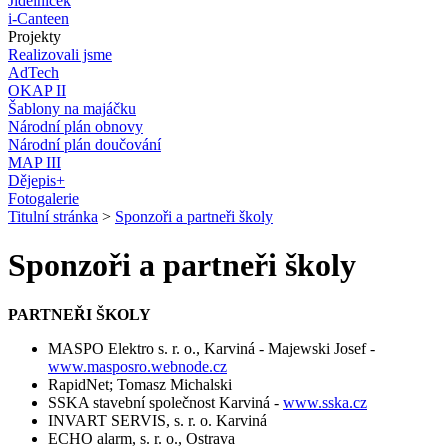
Jídelníček
i-Canteen
Projekty
Realizovali jsme
AdTech
OKAP II
Šablony na majáčku
Národní plán obnovy
Národní plán doučování
MAP III
Dějepis+
Fotogalerie
Titulní stránka
>
Sponzoři a partneři školy
Sponzoři a partneři školy
PARTNEŘI ŠKOLY
MASPO Elektro s. r. o., Karviná - Majewski Josef -
www.masposro.webnode.cz
RapidNet; Tomasz Michalski
SSKA stavební společnost Karviná -
www.sska.cz
INVART SERVIS, s. r. o. Karviná
ECHO alarm, s. r. o., Ostrava