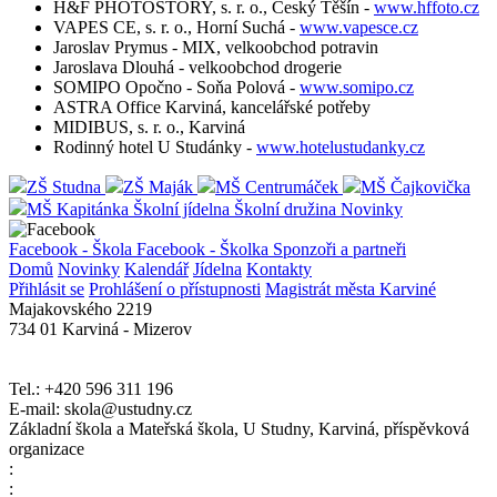
H&F PHOTOSTORY, s. r. o., Český Těšín -
www.hffoto.cz
VAPES CE, s. r. o., Horní Suchá -
www.vapesce.cz
Jaroslav Prymus - MIX, velkoobchod potravin
Jaroslava Dlouhá - velkoobchod drogerie
SOMIPO Opočno - Soňa Polová -
www.somipo.cz
ASTRA Office Karviná, kancelářské potřeby
MIDIBUS, s. r. o., Karviná
Rodinný hotel U Studánky -
www.hotelustudanky.cz
ZŠ Studna
ZŠ Maják
MŠ Centrumáček
MŠ Čajkovička
MŠ Kapitánka
Školní jídelna
Školní družina
Novinky
Facebook - Škola
Facebook - Školka
Sponzoři a partneři
Domů
Novinky
Kalendář
Jídelna
Kontakty
Přihlásit se
Prohlášení o přístupnosti
Magistrát města Karviné
Majakovského 2219
734 01 Karviná - Mizerov
Tel.: +420 596 311 196
E-mail: skola@ustudny.cz
Základní škola a Mateřská škola, U Studny, Karviná, příspěvková
organizace
:
: