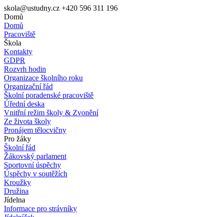
skola@ustudny.cz
+420 596 311 196
Domů
Domů
Pracoviště
Škola
Kontakty
GDPR
Rozvrh hodin
Organizace školního roku
Organizační řád
Školní poradenské pracoviště
Úřední deska
Vnitřní režim školy & Zvonění
Ze života školy
Pronájem tělocvičny
Pro žáky
Školní řád
Žákovský parlament
Sportovní úspěchy
Úspěchy v soutěžích
Kroužky
Družina
Jídelna
Informace pro strávníky