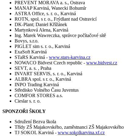
PREVENT MORAVA a. s., Ostrava
MANAP Karviná, Wanecki Bohumír
ASTRA Office, s. r. o., Karviná
ROTN, spol. s r. o., Frýdlant nad Ostravicí
DK-Plant; Daniel Křížánek
Martynková Alena, Karviná
Ing. Marek Wawreczka, správce počítačové sítě
Bovys, s.r.o.
PIGLET sim s. r. o., Karviná
ExaSoft Karviná
STaRS Karviná -
www.stars-karvina.cz
NOWACO Bidvest Czech republic -
www.bidvest.cz
SEVT, a. s. , Praha
INVART SERVIS, s. r. o., Karviná
ALBRA spol. s r. o., Karviná
INPO Trading Karviná
Středisko Volného Času Juventus
COMFOR STORES a.s.
Cieslar s. r. o.
SPONZOŘI ŠKOLY
Sdružení Bezva škola
Třídy ZŠ Majakovského, zaměstnanci ZŠ Majakovského
TJ SOKOL Karviná -
www.sokolkarvina.xf.cz