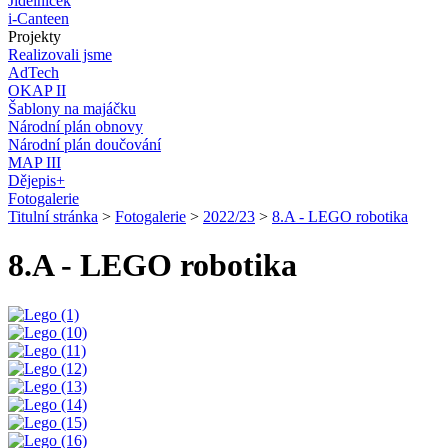
Jídelníček
i-Canteen
Projekty
Realizovali jsme
AdTech
OKAP II
Šablony na majáčku
Národní plán obnovy
Národní plán doučování
MAP III
Dějepis+
Fotogalerie
Titulní stránka
>
Fotogalerie
>
2022/23
>
8.A - LEGO robotika
8.A - LEGO robotika