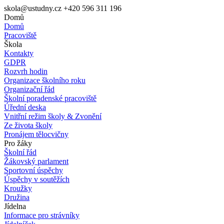
skola@ustudny.cz
+420 596 311 196
Domů
Domů
Pracoviště
Škola
Kontakty
GDPR
Rozvrh hodin
Organizace školního roku
Organizační řád
Školní poradenské pracoviště
Úřední deska
Vnitřní režim školy & Zvonění
Ze života školy
Pronájem tělocvičny
Pro žáky
Školní řád
Žákovský parlament
Sportovní úspěchy
Úspěchy v soutěžích
Kroužky
Družina
Jídelna
Informace pro strávníky