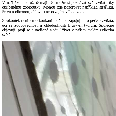
V naší školní družině mají děti možnost poznávat svět zvířat díky
oblíbenému zookoutku. Mohou zde pozorovat například strašilku,
želvu nádhernou, oblovku nebo zajímavého axolotla.
Zookoutek není jen o koukání – děti se zapojují i do péče o zvířata,
učí se zodpovědnosti a ohleduplnosti k živým tvorům. Společně
objevují, ptají se a nadšeně sledují život v našem malém zvířecím
světě.