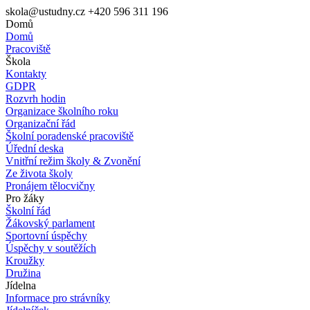
skola@ustudny.cz
+420 596 311 196
Domů
Domů
Pracoviště
Škola
Kontakty
GDPR
Rozvrh hodin
Organizace školního roku
Organizační řád
Školní poradenské pracoviště
Úřední deska
Vnitřní režim školy & Zvonění
Ze života školy
Pronájem tělocvičny
Pro žáky
Školní řád
Žákovský parlament
Sportovní úspěchy
Úspěchy v soutěžích
Kroužky
Družina
Jídelna
Informace pro strávníky