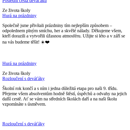
Poslední cesta deváťáků
Ze života školy
Hurá na prázdniny
Společně jsme přivítali prázdniny tím nejlepším způsobem –
odpolednem plným smíchu, her a skvělé nálady. Děkujeme všem,
kteří dorazili a vytvořili úžasnou atmosféru. Užijte si léto a v září se
na vás budeme těšit! ☀️❤️
Hurá na prázdniny
Ze života školy
Rozloučení s deváťáky
Školní rok končí a s ním i jedna důležitá etapa pro naši 9. třídu.
Přejeme všem absolventům hodně štěstí, úspěchů a odvahy na jejich
další cestě. Ať se vám na středních školách daří a na naši školu
vzpomínáte s úsměvem.
Rozloučení s deváťáky