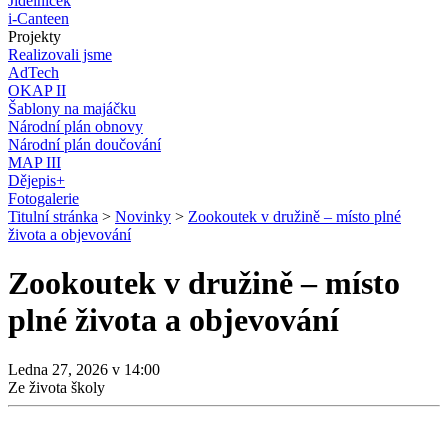
Jídelníček
i-Canteen
Projekty
Realizovali jsme
AdTech
OKAP II
Šablony na majáčku
Národní plán obnovy
Národní plán doučování
MAP III
Dějepis+
Fotogalerie
Titulní stránka
>
Novinky
>
Zookoutek v družině – místo plné
života a objevování
Zookoutek v družině – místo
plné života a objevování
Ledna 27, 2026 v 14:00
Ze života školy