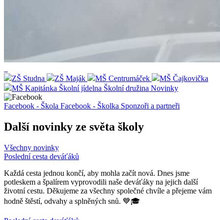
ZŠ Studna
ZŠ Maják
MŠ Centrumáček
MŠ Čajkovička
MŠ Kapitánka
Školní jídelna
Školní družina
Novinky
Facebook - Škola
Facebook - Školka
Sponzoři a partneři
Další novinky ze světa školy
Všechny novinky
Poslední cesta deváťáků
Každá cesta jednou končí, aby mohla začít nová. Dnes jsme
potleskem a špalírem vyprovodili naše deváťáky na jejich další
životní cestu. Děkujeme za všechny společné chvíle a přejeme vám
hodně štěstí, odvahy a splněných snů. 💙🎓