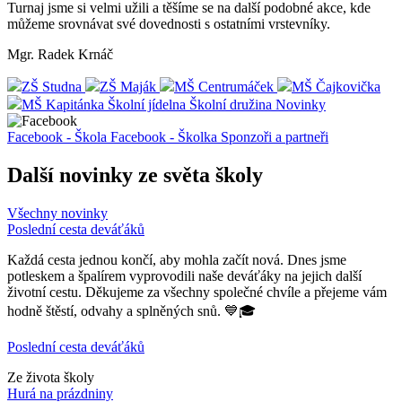
Turnaj jsme si velmi užili a těšíme se na další podobné akce, kde
můžeme srovnávat své dovednosti s ostatními vrstevníky.
Mgr. Radek Krnáč
ZŠ Studna
ZŠ Maják
MŠ Centrumáček
MŠ Čajkovička
MŠ Kapitánka
Školní jídelna
Školní družina
Novinky
Facebook - Škola
Facebook - Školka
Sponzoři a partneři
Další novinky ze světa školy
Všechny novinky
Poslední cesta deváťáků
Každá cesta jednou končí, aby mohla začít nová. Dnes jsme
potleskem a špalírem vyprovodili naše deváťáky na jejich další
životní cestu. Děkujeme za všechny společné chvíle a přejeme vám
hodně štěstí, odvahy a splněných snů. 💙🎓
Poslední cesta deváťáků
Ze života školy
Hurá na prázdniny