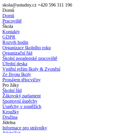
skola@ustudny.cz
+420 596 311 196
Domů
Domů
Pracoviště
Škola
Kontakty
GDPR
Rozvrh hodin
Organizace školního roku
Organizační řád
Školní poradenské pracoviště
Úřední deska
Vnitřní režim školy & Zvonění
Ze života školy
Pronájem tělocvičny
Pro žáky
Školní řád
Žákovský parlament
Sportovní úspěchy
Úspěchy v soutěžích
Kroužky
Družina
Jídelna
Informace pro strávníky