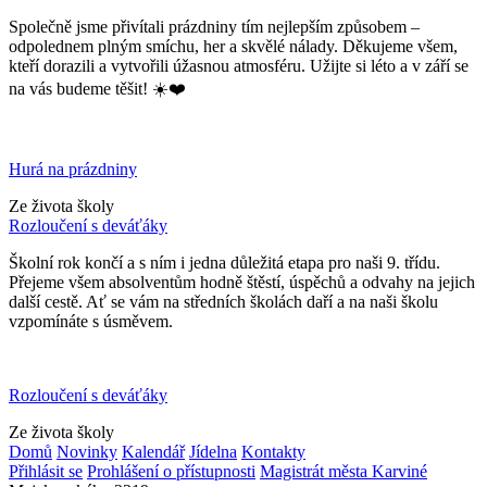
Společně jsme přivítali prázdniny tím nejlepším způsobem –
odpolednem plným smíchu, her a skvělé nálady. Děkujeme všem,
kteří dorazili a vytvořili úžasnou atmosféru. Užijte si léto a v září se
na vás budeme těšit! ☀️❤️
Hurá na prázdniny
Ze života školy
Rozloučení s deváťáky
Školní rok končí a s ním i jedna důležitá etapa pro naši 9. třídu.
Přejeme všem absolventům hodně štěstí, úspěchů a odvahy na jejich
další cestě. Ať se vám na středních školách daří a na naši školu
vzpomínáte s úsměvem.
Rozloučení s deváťáky
Ze života školy
Domů
Novinky
Kalendář
Jídelna
Kontakty
Přihlásit se
Prohlášení o přístupnosti
Magistrát města Karviné