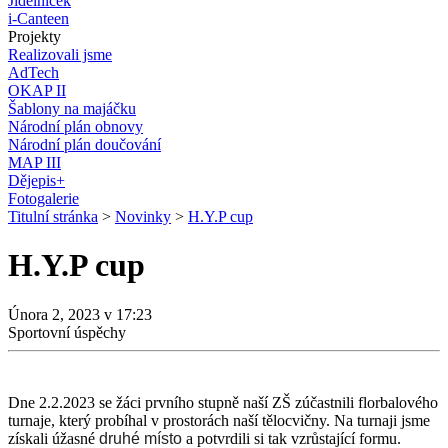
Jídelníček
i-Canteen
Projekty
Realizovali jsme
AdTech
OKAP II
Šablony na majáčku
Národní plán obnovy
Národní plán doučování
MAP III
Dějepis+
Fotogalerie
Titulní stránka
>
Novinky
>
H.Y.P cup
H.Y.P cup
Února 2, 2023 v 17:23
Sportovní úspěchy
Dne 2.2.2023 se žáci prvního stupně naší ZŠ zúčastnili florbalového
turnaje, který probíhal v prostorách naší tělocvičny. Na turnaji jsme
získali úžasné
druhé místo
a potvrdili si tak vzrůstající formu.