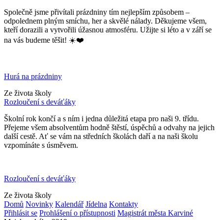
Společně jsme přivítali prázdniny tím nejlepším způsobem –
odpolednem plným smíchu, her a skvělé nálady. Děkujeme všem,
kteří dorazili a vytvořili úžasnou atmosféru. Užijte si léto a v září se
na vás budeme těšit! ☀️❤️
Hurá na prázdniny
Ze života školy
Rozloučení s deváťáky
Školní rok končí a s ním i jedna důležitá etapa pro naši 9. třídu.
Přejeme všem absolventům hodně štěstí, úspěchů a odvahy na jejich
další cestě. Ať se vám na středních školách daří a na naši školu
vzpomínáte s úsměvem.
Rozloučení s deváťáky
Ze života školy
Domů
Novinky
Kalendář
Jídelna
Kontakty
Přihlásit se
Prohlášení o přístupnosti
Magistrát města Karviné