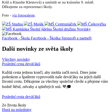
Krůl a Klaudie Kleinová) a umístili se na krásném 9. místě.
Děkujeme za reprezentaci školy.
Foto -
viz fotogalerie
.
ZŠ Studna
ZŠ Maják
MŠ Centrumáček
MŠ Čajkovička
MŠ Kapitánka
Školní jídelna
Školní družina
Novinky
Facebook - Škola
Facebook - Školka
Sponzoři a partneři
Další novinky ze světa školy
Všechny novinky
Poslední cesta deváťáků
Každá cesta jednou končí, aby mohla začít nová. Dnes jsme
potleskem a špalírem vyprovodili naše deváťáky na jejich další
životní cestu. Děkujeme za všechny společné chvíle a přejeme vám
hodně štěstí, odvahy a splněných snů. 💙🎓
Poslední cesta deváťáků
Ze života školy
Hurá na prázdniny