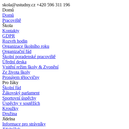
skola@ustudny.cz
+420 596 311 196
Domů
Domů
Pracoviště
Škola
Kontakty
GDPR
Rozvrh hodin
Organizace školního roku
Organizační řád
Školní poradenské pracoviště
Úřední deska
Vnitřní režim školy & Zvonění
Ze života školy
Pronájem tělocvičny
Pro žáky
Školní řád
Žákovský parlament
Sportovní úspěchy
Úspěchy v soutěžích
Kroužky
Družina
Jídelna
Informace pro strávníky