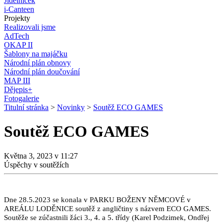
Jídelníček
i-Canteen
Projekty
Realizovali jsme
AdTech
OKAP II
Šablony na majáčku
Národní plán obnovy
Národní plán doučování
MAP III
Dějepis+
Fotogalerie
Titulní stránka
>
Novinky
>
Soutěž ECO GAMES
Soutěž ECO GAMES
Května 3, 2023 v 11:27
Úspěchy v soutěžích
Dne 28.5.2023 se konala v PARKU BOŽENY NĚMCOVÉ v
AREÁLU LODĚNICE soutěž z angličtiny s názvem ECO GAMES.
Soutěže se zúčastnili žáci 3., 4. a 5. třídy (Karel Podzimek, Ondřej